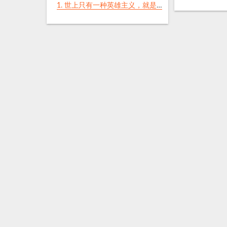
1.
世上只有一种英雄主义，就是在认清生活真相之后依然热爱生活。