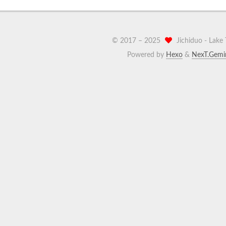
© 2017 –
2025
Jichiduo -
Lak
Powered by
Hexo
&
NexT.Gemi